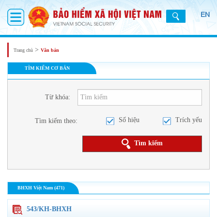
EN
>
Trang chủ
Văn bản
TÌM KIẾM CƠ BẢN
Từ khóa:
Số hiệu
Trích yếu
Tìm kiếm theo:
Tìm kiếm
BHXH Việt Nam (471)
543/KH-BHXH