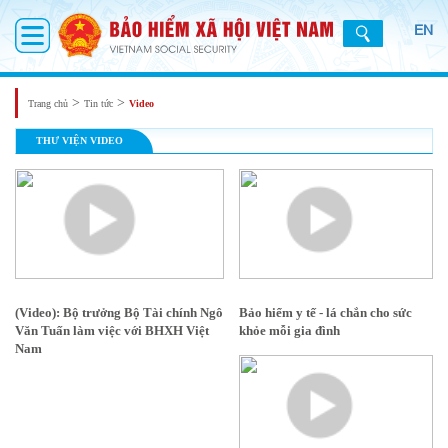
EN
>
>
Trang chủ
Tin tức
Video
THƯ VIỆN VIDEO
(Video): Bộ trưởng Bộ Tài chính Ngô
Bảo hiểm y tế - lá chắn cho sức
Văn Tuấn làm việc với BHXH Việt
khỏe mỗi gia đình
Nam