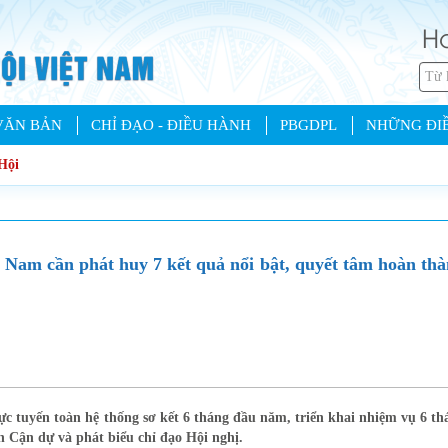
Ho
VĂN BẢN
CHỈ ĐẠO - ĐIỀU HÀNH
PBGDPL
NHỮNG ĐIỀ
Hội
am cần phát huy 7 kết quả nổi bật, quyết tâm hoàn th
c tuyến toàn hệ thống sơ kết 6 tháng đầu năm, triển khai nhiệm vụ 6 th
 Cận dự và phát biểu chỉ đạo Hội nghị.