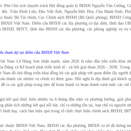
ó: Phó Chủ tịch chuyên trách Hội đồng quản lý BHXH Nguyễn Văn Cường; G
Trần Đình Liệu, Đào Việt Ánh, Nguyễn Đức Hòa, Chu Mạnh Sinh; Phó
đơn vị thuộc Bộ Tài chính, Cục Chính sách BHXH (Bộ Quốc phòng), BHXH Công
ộc BHXH Việt Nam. Điểm cầu BHXH các địa phương có đại diện, lãnh đạo U
sách BHXH, BHYT; lãnh đạo BHXH các địa phương, các phòng nghiệp vụ và v
iểu tham dự tại điểm cầu BHXH Việt Nam
iệt Nam Lê Hùng Sơn nhấn mạnh, năm 2026 là năm đầu tiên triển khai nh
a Đảng và Kế hoạch phát triển kinh tế - xã hội giai đoạn 2026 - 2030. Trong
 Nam đã chủ động triển khai đồng bộ các giải pháp với quan điểm lấy người d
àn thành các nhiệm vụ chính trị được giao. Hội nghị là dịp đánh giá khách q
 đề ra các giải pháp trọng tâm để hoàn thành và hoàn thành vượt mức các chỉ 
 giá kết quả thực hiện nhiệm vụ 6 tháng đầu năm và phương hướng, giải phá
 phân tích những kết quả nổi bật, chỉ ra những tồn tại, hạn chế và nguyên n
mô hình hay, cách làm hiệu quả trong tổ chức thực hiện chính sách BHXH, BH
trực thuộc BHXH Việt Nam, BHXH các địa phương, BHXH cơ sở đã thông tin