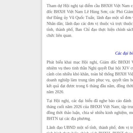
Tham dự Hội nghị tại điểm cầu BHXH Việt Nam c
đốc BHXH Việt Nam Lê Hùng Sơn; các Phó Giám đốc: 
thư Đảng ủy Vũ Quốc Tuấn; lãnh đạo một số 
Nhân dân; lãnh đạo các đơn vị thuộc và trực thu
tỉnh, thành phố, Ban Chỉ đạo thực hiện chính 
chức liên quan.
Các đại b
Phát biểu khai mạc Hội nghị, Giám đốc BHXH V
nhiệm vụ theo tinh thần Nghị quyết Đại hội XIV củ
cảnh còn nhiều khó khăn, toàn hệ thống BHXH Việt
doanh nghiệp làm trung tâm phục vụ, quyết tâm ho
kết quả đạt được trong 6 tháng đầu năm, đồng thời
năm 2026.
Tại Hội nghị, các đại biểu đã nghe báo cáo đánh
tháng cuối năm 2026 của BHXH Việt Nam; tập trung
đồng thời thảo luận, chia sẻ nhiều kinh nghiệm, 
BHTN tại các địa phương.
Lãnh đạo UBND một số tỉnh, thành phố; đơn vị 