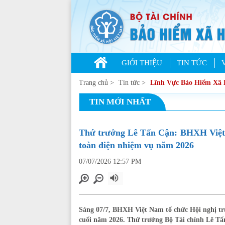
GIỚI THIỆU
TIN TỨC
Trang chủ
>
Tin tức
>
Lĩnh Vực Bảo Hiểm Xã 
TIN MỚI NHẤT
Thứ trưởng Lê Tấn Cận: BHXH Việt N
toàn diện nhiệm vụ năm 2026
07/07/2026 12:57 PM
Sáng 07/7, BHXH Việt Nam tổ chức Hội nghị trự
cuối năm 2026. Thứ trưởng Bộ Tài chính Lê Tấn