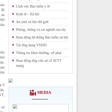
iám
Lĩnh vực Bảo hiểm y tế
 Bí
Kinh tế - Xã hội
 an
BND
An sinh xã hội thế giới
iên
Phòng, chống và cai nghiện ma túy
Hoạt động hệ thống Bảo hiểm xã hội
Tải ứng dụng VSSID
iều
Thông tin khen thưởng, xử phạt
 bối
Hoạt động ứng cứu sự cố ATTT
ân,
mạng
uan
tiêu
Chi tiết >>
p 6
hân,
MEDIA
YT,
 về