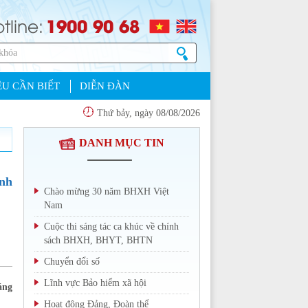
1900 90 68
tline:
U CẦN BIẾT
DIỄN ĐÀN
Thứ bảy, ngày 08/08/2026
DANH MỤC TIN
ành
Chào mừng 30 năm BHXH Việt
Nam
Cuộc thi sáng tác ca khúc về chính
sách BHXH, BHYT, BHTN
Chuyển đổi số
Lĩnh vực Bảo hiểm xã hội
áng
Hoạt động Đảng, Đoàn thể