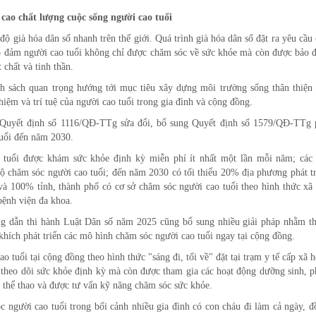
cao chất lượng cuộc sống người cao tuổi
ộ già hóa dân số nhanh trên thế giới. Quá trình già hóa dân số đặt ra yêu cầu
ảo đảm người cao tuổi không chỉ được chăm sóc về sức khỏe mà còn được bảo 
 chất và tinh thần.
h sách quan trọng hướng tới mục tiêu xây dựng môi trường sống thân thiện 
hiệm và trí tuệ của người cao tuổi trong gia đình và cộng đồng.
 Quyết định số 1116/QĐ-TTg sửa đổi, bổ sung Quyết định số 1579/QĐ-TTg 
tuổi đến năm 2030.
 tuổi được khám sức khỏe định kỳ miễn phí ít nhất một lần mỗi năm; các 
bộ chăm sóc người cao tuổi; đến năm 2030 có tối thiểu 20% địa phương phát t
à 100% tỉnh, thành phố có cơ sở chăm sóc người cao tuổi theo hình thức xã 
bệnh viện đa khoa.
 dẫn thi hành Luật Dân số năm 2025 cũng bổ sung nhiều giải pháp nhằm th
khích phát triển các mô hình chăm sóc người cao tuổi ngay tại cộng đồng.
tuổi tại cộng đồng theo hình thức "sáng đi, tối về" đặt tại trạm y tế cấp xã 
 theo dõi sức khỏe định kỳ mà còn được tham gia các hoạt động dưỡng sinh, p
c thể thao và được tư vấn kỹ năng chăm sóc sức khỏe.
c người cao tuổi trong bối cảnh nhiều gia đình có con cháu đi làm cả ngày, 