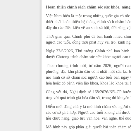
Hoàn thiện chính sách chăm sóc sức khỏe, nâng 
Việt Nam hiện là một trong những quốc gia có tốc đ
thiết phải hoàn thiện hệ thống chính sách nhằm b
đầy đủ các điều kiện về an sinh xã hội, đời sống vật
Thời gian qua, Chính phủ đã ban hành nhiều chín
người cao tuổi, đồng thời phát huy vai trò, kinh ng
Ngày 22/6/2026, Thủ tướng Chính phủ ban hành
duyệt Chương trình chăm sóc sức khỏe người cao 
Theo chương trình mới, từ năm 2026, người cao
phường, đặc khu phấn đấu có ít nhất một câu lạc 
mô hình cơ sở chăm sóc người cao tuổi ban ngày v
hóa hoặc có bệnh viện lão khoa, khoa lão khoa tại 
Cùng với đó, Nghị định số 168/2026/NĐ-CP hướng
ứng với quá trình già hóa dân số, trong đó khuyến 
Điểm mới đáng chú ý là mô hình chăm sóc người cao 
các cơ sở phù hợp. Người cao tuổi không chỉ được
hồi chức năng, giao lưu văn hóa, văn nghệ, thể dụ
Mô hình này góp phần giải quyết bài toán chăm só