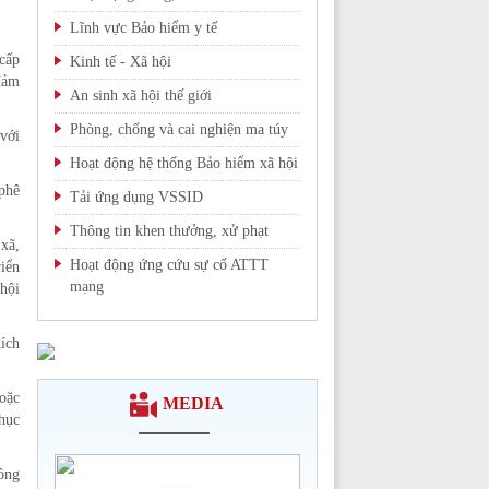
Lĩnh vực Bảo hiểm y tế
 cấp
Kinh tế - Xã hội
đảm
An sinh xã hội thế giới
Phòng, chống và cai nghiện ma túy
với
Hoạt động hệ thống Bảo hiểm xã hội
phê
Tải ứng dụng VSSID
Thông tin khen thưởng, xử phạt
xã,
Hoạt động ứng cứu sự cố ATTT
riển
mạng
hội
Chi tiết >>
ích
hoặc
MEDIA
hục
đồng