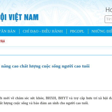
Ho
VĂN BẢN
CHỈ ĐẠO - ĐIỀU HÀNH
PBGDPL
NHỮNG ĐIỀ
Hội
, nâng cao chất lượng cuộc sống người cao tuổi
ách mới về chăm sóc sức khỏe, BHXH, BHYT và trợ cấp hưu trí xã hội đ
ất lượng cuộc sống và bảo đảm an sinh cho người cao tuổi.