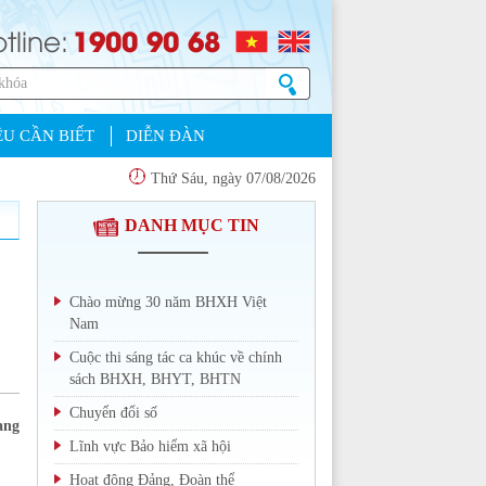
1900 90 68
tline:
U CẦN BIẾT
DIỄN ĐÀN
Thứ Sáu, ngày 07/08/2026
DANH MỤC TIN
Chào mừng 30 năm BHXH Việt
Nam
Cuộc thi sáng tác ca khúc về chính
sách BHXH, BHYT, BHTN
Chuyển đổi số
ang
Lĩnh vực Bảo hiểm xã hội
Hoạt động Đảng, Đoàn thể