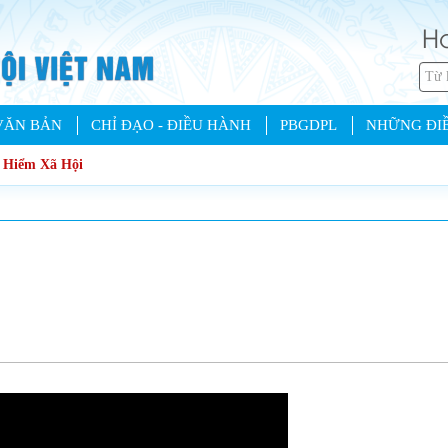
Ho
VĂN BẢN
CHỈ ĐẠO - ĐIỀU HÀNH
PBGDPL
NHỮNG ĐIỀ
o Hiểm Xã Hội