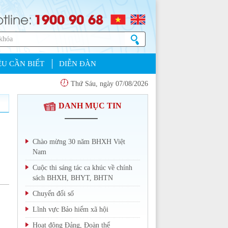
1900 90 68
tline:
U CẦN BIẾT
DIỄN ĐÀN
Thứ Sáu, ngày 07/08/2026
DANH MỤC TIN
Chào mừng 30 năm BHXH Việt
Nam
Cuộc thi sáng tác ca khúc về chính
sách BHXH, BHYT, BHTN
Chuyển đổi số
Lĩnh vực Bảo hiểm xã hội
Hoạt động Đảng, Đoàn thể