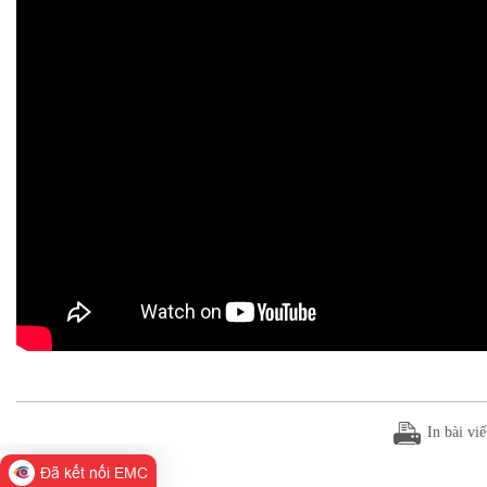
In bài viế
Đã kết nối EMC