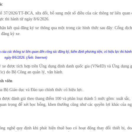
ic
 37/2026/TT-BCA, sửa đổi, bổ sung một số điều của các thông tư liên quan 
ực thi hành từ ngày 8/6/2026.
hận kết quả đăng ký xe thông qua một trong các hình thức sau đây: Cổng dịch
n đăng ký xe.
ủa các thông tư liên quan đến công tác đăng ký, kiểm định phương tiện; có hiệu lực thi hành
ngày 8/6/2026. (Ảnh: Internet)
ký xe được tích hợp trên Ứng dụng định danh quốc gia (VNeID) và Ứng dụng g
fic) do Bộ Công an quản lý, vận hành.
nh viên
Bộ Giáo dục và Đào tạo chính thức có hiệu lực.
n được đánh giá theo thang điểm 100 và phân loại thành 5 mức gồm: xuất sắc, 
 quan trọng để xét học bổng, khen thưởng cũng như các quyền lợi khác của ng
g nghệ quy định khi phát hiện thuê bao có hoạt động thay đổi thiết bị, do