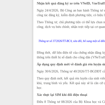
Nhận kết quả đăng ký xe trên VNeID, VneTraff
Ngày 24/4/2026, Bộ Công an ban hành Thông tư số
công tác đăng ký, kiểm định phương tiện; có hiệu l
Theo Thông tư, chủ phương tiện có thể lựa chọn n
công; dịch vụ bưu chính; nhận trực tiếp tại cơ qua
Thông tư số 37/2026/TT-BCA, sửa đổi, bổ sung một số điều c
Đồng thời, dữ liệu điện tử của chứng nhận đăng 
thông trên thiết bị số dành cho công dân (VNeTraf
Áp dụng quy định mới về đánh giá rèn luyện si
Ngày 30/6/2026, Thông tư 40/2026/TT-BGDĐT của 
Theo quy định mới, kết quả rèn luyện của sinh viê
khá, trung bình và yếu. Kết quả này sẽ là căn cứ
học.
Xác thực lại SIM khi đổi điện thoại
Điều 8 Thông tư 08/2026 của Bộ Khoa học và Côn