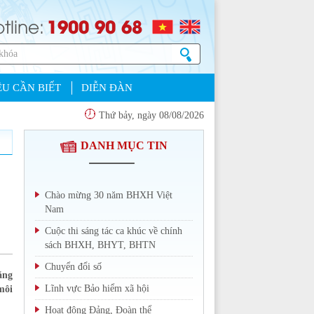
1900 90 68
tline:
U CẦN BIẾT
DIỄN ĐÀN
Thứ bảy, ngày 08/08/2026
DANH MỤC TIN
Chào mừng 30 năm BHXH Việt
Nam
Cuộc thi sáng tác ca khúc về chính
sách BHXH, BHYT, BHTN
Chuyển đổi số
ăng
Lĩnh vực Bảo hiểm xã hội
môi
Hoạt động Đảng, Đoàn thể