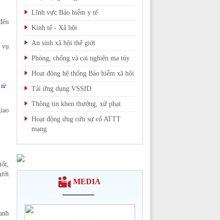
Lĩnh vực Bảo hiểm y tế
đến
Kinh tế - Xã hội
An sinh xã hội thế giới
 vụ
Phòng, chống và cai nghiện ma túy
Hoạt động hệ thống Bảo hiểm xã hội
 từ
Tải ứng dụng VSSID
Thông tin khen thưởng, xử phạt
iao
Hoạt động ứng cứu sự cố ATTT
mạng
Chi tiết >>
tốt,
ười
MEDIA
anh