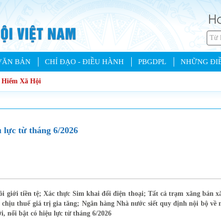
Ho
VĂN BẢN
CHỈ ĐẠO - ĐIỀU HÀNH
PBGDPL
NHỮNG ĐIỀ
o Hiểm Xã Hội
 lực từ tháng 6/2026
 giới tiền tệ; Xác thực Sim khai đổi điện thoại; Tất cả trạm xăng bán x
chịu thuế giá trị gia tăng; Ngân hàng Nhà nước siết quy định nội bộ về 
, nổi bật có hiệu lực từ tháng 6/2026