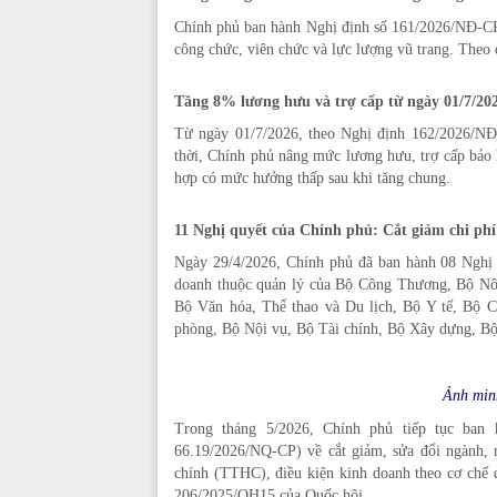
Chính phủ ban hành Nghị định số 161/2026/NĐ-CP 
công chức, viên chức và lực lượng vũ trang. Theo 
Tăng 8% lương hưu và trợ cấp từ ngày 01/7/20
Từ ngày 01/7/2026, theo Nghị định 162/2026/N
thời, Chính phủ nâng mức lương hưu, trợ cấp bảo h
hợp có mức hưởng thấp sau khi tăng chung.
11 Nghị quyết của Chính phủ: Cắt giảm chi ph
Ngày 29/4/2026, Chính phủ đã ban hành 08 Nghị q
doanh thuộc quản lý của Bộ Công Thương, Bộ Nô
Bộ Văn hóa, Thể thao và Du lịch, Bộ Y tế, Bộ 
phòng, Bộ Nội vụ, Bộ Tài chính, Bộ Xây dựng, B
Ảnh min
Trong tháng 5/2026, Chính phủ tiếp tục ban 
66.19/2026/NQ-CP) về cắt giảm, sửa đổi ngành, 
chính (TTHC), điều kiện kinh doanh theo cơ chế đ
206/2025/QH15 của Quốc hội.