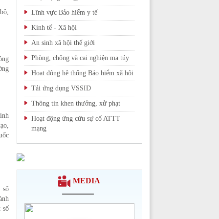
bộ,
Lĩnh vực Bảo hiểm y tế
Kinh tế - Xã hội
An sinh xã hội thế giới
Phòng, chống và cai nghiện ma túy
ồng
ường
Hoạt động hệ thống Bảo hiểm xã hội
Tải ứng dụng VSSID
Thông tin khen thưởng, xử phạt
inh
Hoạt động ứng cứu sự cố ATTT
ạo,
mạng
uốc
Chi tiết >>
MEDIA
 số
ành
 số