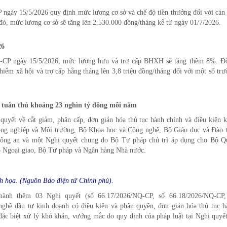
ngày 15/5/2026 quy định mức lương cơ sở và chế độ tiền thưởng đối với cán 
đó, mức lương cơ sở sẽ tăng lên 2.530.000 đồng/tháng kể từ ngày 01/7/2026.
26
Đ-CP ngày 15/5/2026, mức lương hưu và trợ cấp BHXH sẽ tăng thêm 8%. Đ
iểm xã hội và trợ cấp hằng tháng lên 3,8 triệu đồng/tháng đối với một số tr
í tuân thủ khoảng 23 nghìn tỷ đồng mỗi năm
uyết về cắt giảm, phân cấp, đơn giản hóa thủ tục hành chính và điều kiện k
ng nghiệp và Môi trường, Bộ Khoa học và Công nghệ, Bộ Giáo dục và Đào t
Công an và một Nghị quyết chung do Bộ Tư pháp chủ trì áp dụng cho Bộ Q
ộ Ngoại giao, Bộ Tư pháp và Ngân hàng Nhà nước.
h họa. (Nguồn Báo điện tử Chính phủ).
hành thêm 03 Nghị quyết (số 66.17/2026/NQ-CP, số 66.18/2026/NQ-CP,
nghề đầu tư kinh doanh có điều kiện và phân quyền, đơn giản hóa thủ tục h
ặc biệt xử lý khó khăn, vướng mắc do quy định của pháp luật tại Nghị quyết