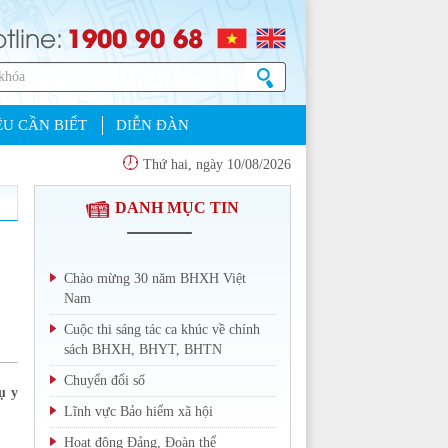
1900 90 68
tline:
U CẦN BIẾT
DIỄN ĐÀN
Thứ hai, ngày 10/08/2026
DANH MỤC TIN
Chào mừng 30 năm BHXH Việt
Nam
Cuộc thi sáng tác ca khúc về chính
sách BHXH, BHYT, BHTN
Chuyển đổi số
ụ y
Lĩnh vực Bảo hiểm xã hội
Hoạt động Đảng, Đoàn thể