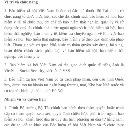
Vị trí và chức năng
1. Bảo hiểm xã hội Việt Nam là đơn vị đặc thù thuộc Bộ Tài chính có
chức năng tổ chức thực hiện các chế độ, chính sách bảo hiểm xã hội, bảo
hiểm y tế; tổ chức thu, chi chế độ bảo hiểm thất nghiệp; quản lý và sử
dụng các quỹ tài chính nhà nước ngoài ngân sách: bảo hiểm xã hội, bảo
hiểm thất nghiệp, bảo hiểm y tế; kiểm tra chuyên ngành về lĩnh vực bảo
hiểm xã hội, bảo hiểm thất nghiệp, bảo hiểm y tế theo quy định của pháp
luật. Tham gia với cơ quan Nhà nước có thẩm quyền xây dựng, bổ sung,
hoàn thiện chính sách, pháp luật về bảo hiểm xã hội, bảo hiểm thất
nghiệp, bảo hiểm y tế.
2. Bảo hiểm xã hội Việt Nam có tên giao dịch quốc tế tiếng Anh là
VietNam Social Security, viết tắt là VSS.
3. Bảo hiểm xã hội Việt Nam có tư cách pháp nhân, con dấu hình Quốc
huy, được mở tài khoản tại ngân hàng thương mại, Kho bạc Nhà nước và
có trụ sở chính tại thành phố Hà Nội.
Nhiệm vụ và quyền hạn
1. Trình Bộ trưởng Bộ Tài chính ban hành theo thẩm quyền hoặc trình
cấp có thẩm quyền xem xét, quyết định chiến lược phát triển ngành bảo
hiểm xã hội, chiến lược đầu tư quỹ dài hạn, phương án đầu tư hằng năm;
các dự án, đề án khác của Bảo hiểm xã hội Việt Nam và tổ chức thực