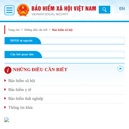
EN
>
>
Trang chủ
Những điều cần biết
Bảo hiểm xã hội
BHXH tự nguyện
Câu hỏi quan tâm
NHỮNG ĐIỀU CẦN BIẾT
Bảo hiểm xã hội
Bảo hiểm y tế
Bảo hiểm thất nghiệp
Thông tin khác