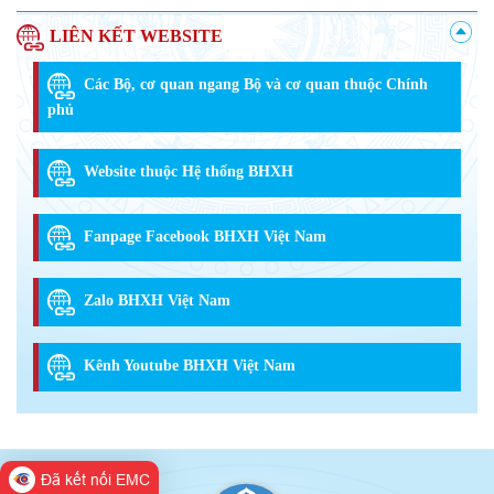
LIÊN KẾT WEBSITE
Các Bộ, cơ quan ngang Bộ và cơ quan thuộc Chính
phủ
Website thuộc Hệ thống BHXH
Fanpage Facebook BHXH Việt Nam
Zalo BHXH Việt Nam
Kênh Youtube BHXH Việt Nam
Đã kết nối EMC