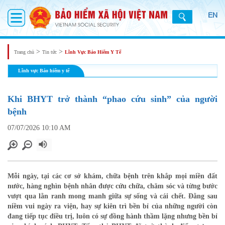
EN
>
>
Trang chủ
Tin tức
Lĩnh Vực Bảo Hiểm Y Tế
Lĩnh vực Bảo hiểm y tế
Khi BHYT trở thành “phao cứu sinh” của người
bệnh
07/07/2026 10:10 AM
Mỗi ngày, tại các cơ sở khám, chữa bệnh trên khắp mọi miền đất
nước, hàng nghìn bệnh nhân được cứu chữa, chăm sóc và từng bước
vượt qua lằn ranh mong manh giữa sự sống và cái chết. Đằng sau
niềm vui ngày ra viện, hay sự kiên trì bền bỉ của những người còn
đang tiếp tục điều trị, luôn có sự đồng hành thầm lặng nhưng bền bỉ