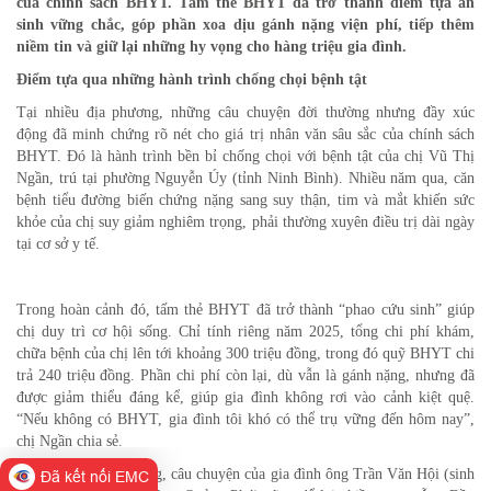
của chính sách BHYT. Tấm thẻ BHYT đã trở thành điểm tựa an
sinh vững chắc, góp phần xoa dịu gánh nặng viện phí, tiếp thêm
niềm tin và giữ lại những hy vọng cho hàng triệu gia đình.
Điểm tựa qua những hành trình chống chọi bệnh tật
Tại nhiều địa phương, những câu chuyện đời thường nhưng đầy xúc
động đã minh chứng rõ nét cho giá trị nhân văn sâu sắc của chính sách
BHYT. Đó là hành trình bền bỉ chống chọi với bệnh tật của chị Vũ Thị
Ngần, trú tại phường Nguyễn Úy (tỉnh Ninh Bình). Nhiều năm qua, căn
bệnh tiểu đường biến chứng nặng sang suy thận, tim và mắt khiến sức
khỏe của chị suy giảm nghiêm trọng, phải thường xuyên điều trị dài ngày
tại cơ sở y tế.
Trong hoàn cảnh đó, tấm thẻ BHYT đã trở thành “phao cứu sinh” giúp
chị duy trì cơ hội sống. Chỉ tính riêng năm 2025, tổng chi phí khám,
chữa bệnh của chị lên tới khoảng 300 triệu đồng, trong đó quỹ BHYT chi
trả 240 triệu đồng. Phần chi phí còn lại, dù vẫn là gánh nặng, nhưng đã
được giảm thiểu đáng kể, giúp gia đình không rơi vào cảnh kiệt quệ.
“Nếu không có BHYT, gia đình tôi khó có thể trụ vững đến hôm nay”,
chị Ngần chia sẻ.
Tại thành phố Đà Nẵng, câu chuyện của gia đình ông Trần Văn Hội (sinh
Đã kết nối EMC