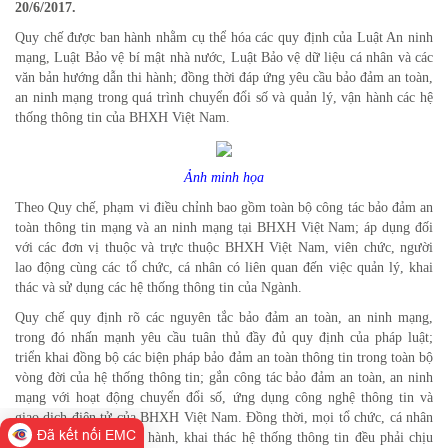
20/6/2017.
Quy chế được ban hành nhằm cụ thể hóa các quy định của Luật An ninh
mạng, Luật Bảo vệ bí mật nhà nước, Luật Bảo vệ dữ liệu cá nhân và các
văn bản hướng dẫn thi hành; đồng thời đáp ứng yêu cầu bảo đảm an toàn,
an ninh mạng trong quá trình chuyển đổi số và quản lý, vận hành các hệ
thống thông tin của BHXH Việt Nam.
Ảnh minh họa
Theo Quy chế, phạm vi điều chỉnh bao gồm toàn bộ công tác bảo đảm an
toàn thông tin mạng và an ninh mạng tại BHXH Việt Nam; áp dụng đối
với các đơn vị thuộc và trực thuộc BHXH Việt Nam, viên chức, người
lao động cùng các tổ chức, cá nhân có liên quan đến việc quản lý, khai
thác và sử dụng các hệ thống thông tin của Ngành.
Quy chế quy định rõ các nguyên tắc bảo đảm an toàn, an ninh mạng,
trong đó nhấn mạnh yêu cầu tuân thủ đầy đủ quy định của pháp luật;
triển khai đồng bộ các biện pháp bảo đảm an toàn thông tin trong toàn bộ
vòng đời của hệ thống thông tin; gắn công tác bảo đảm an toàn, an ninh
mạng với hoạt động chuyển đổi số, ứng dụng công nghệ thông tin và
giao dịch điện tử của BHXH Việt Nam. Đồng thời, mọi tổ chức, cá nhân
Đã kết nối EMC
tham gia quản lý, vận hành, khai thác hệ thống thông tin đều phải chịu