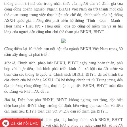
thống chính trị mà còn trong nhận thức của người dân và đánh giá của
cộng đồng doanh nghiệp. Ngành BHXH Việt Nam đã trở thành một chủ
thể quan trọng trong việc thực hiện các chế độ, chính sách của hệ thống
ASXH quốc gia, hướng đến phát triển hệ thống "Tinh - Gọn - Mạnh -
Hiệu năng - Hiệu lực - Hiệu quả", qua đó củng cố niềm tin và sự hài
lòng của người dân cũng như chủ thể tham gia BHXH, BHYT.
Cùng điểm lại 10 thành tựu nổi bật của ngành BHXH Việt Nam trong 30
năm xây dựng và phát triển:
Một là,
Chính sách, pháp luật BHXH, BHYT ngày càng hoàn thiện, phù
hợp với thực tiễn, tình hình phát triển kinh tế - xã hội của đất nước và
tiệm cận các thông lệ quốc tế. Chính sách BHXH, BHYT đã trở thành trụ
cột chính của hệ thống ASXH. Cả hệ thống chính trị từ Trung ương đến
địa phương cùng đồng lòng thực hiện mục tiêu BHXH, BHYT toàn dân
do Đảng và Nhà nước đề ra.
Hai là
, Diện bao phủ BHXH, BHYT không ngừng mở rộng, đặc biệt
diện bao phủ BHYT tăng trưởng ổn định, bền vững qua các năm và tiệm
cận mục tiêu BHYT toàn dân với 94,2% dân số tham gia BHYT.
Ba là,
Quyền lợi người tham gia, thụ hưởng chính sách BHXH, BHYT
Đã kết nối EMC
ngày càng được mở rộng với chất lượng phục vụ ngày càng tốt; số người