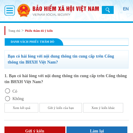
EN
>
Trang chủ
Phiếu thăm dò ý kiến
DANH SÁCH PHIẾU THĂM DÒ
Bạn có hài lòng với nội dung thông tin cung cấp trên Cổng
thông tin BHXH Việt Nam?
1. Bạn có hài lòng với nội dung thông tin cung cấp trên Cổng thông
tin BHXH Việt Nam?
Có
Không
Xem kết quả
Gửi ý kiến của bạn
Xem ý kiến khác
Gửi ý kiến
Làm lại