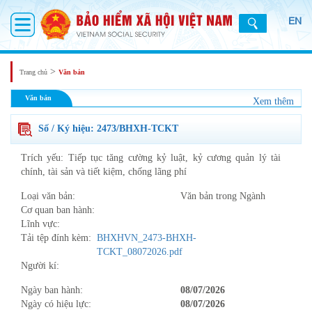
EN
>
Trang chủ
Văn bản
Văn bản
Xem thêm
Số / Ký hiệu: 2473/BHXH-TCKT
Trích yếu: Tiếp tục tăng cường kỷ luật, kỷ cương quản lý tài
chính, tài sản và tiết kiệm, chống lãng phí
Loại văn bản:
Văn bản trong Ngành
Cơ quan ban hành:
Lĩnh vực:
Tải tệp đính kèm:
BHXHVN_2473-BHXH-
TCKT_08072026.pdf
Người kí:
Ngày ban hành:
08/07/2026
Ngày có hiệu lực:
08/07/2026