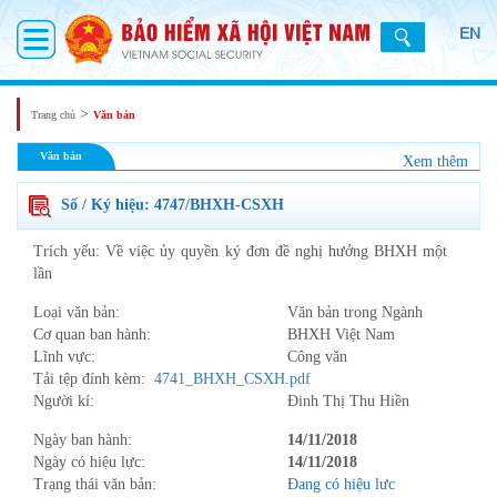
EN
>
Trang chủ
Văn bản
Văn bản
Xem thêm
Số / Ký hiệu: 4747/BHXH-CSXH
Trích yếu: Về việc ủy quyền ký đơn đề nghị hưởng BHXH một
lần
Loại văn bản:
Văn bản trong Ngành
Cơ quan ban hành:
BHXH Việt Nam
Lĩnh vực:
Công văn
Tải tệp đính kèm:
4741_BHXH_CSXH.pdf
Người kí:
Đinh Thị Thu Hiền
Ngày ban hành:
14/11/2018
Ngày có hiệu lực:
14/11/2018
Trạng thái văn bản:
Đang có hiệu lưc