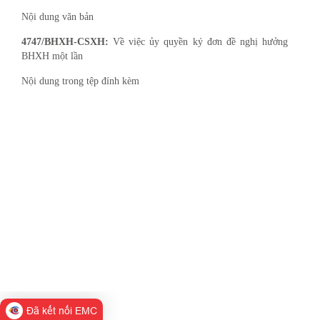
Nội dung văn bản
4747/BHXH-CSXH:
Về việc ủy quyền ký đơn đề nghị hưởng
BHXH một lần
Nội dung trong tệp đính kèm
Đã kết nối EMC