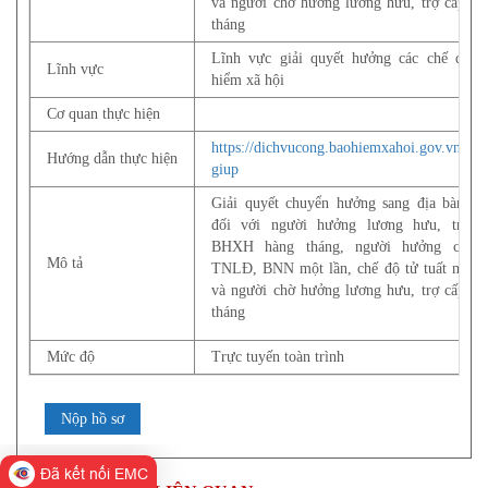
và người chờ hưởng lương hưu, trợ cấp hà
tháng
Lĩnh vực giải quyết hưởng các chế độ b
Lĩnh vực
hiểm xã hội
Cơ quan thực hiện
https://dichvucong.baohiemxahoi.gov.vn/#/tr
Hướng dẫn thực hiện
giup
Giải quyết chuyển hưởng sang địa bàn kh
đối với người hưởng lương hưu, trợ c
BHXH hàng tháng, người hưởng chế 
Mô tả
TNLĐ, BNN một lần, chế độ tử tuất một l
và người chờ hưởng lương hưu, trợ cấp hà
tháng
Mức độ
Trực tuyến toàn trình
Nộp hồ sơ
Đã kết nối EMC