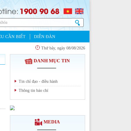
1900 90 68
tline:
U CẦN BIẾT
DIỄN ĐÀN
Thứ bảy, ngày 08/08/2026
DANH MỤC TIN
Tin chỉ đạo - điều hành
Thông tin báo chí
Chi tiết >>
MEDIA