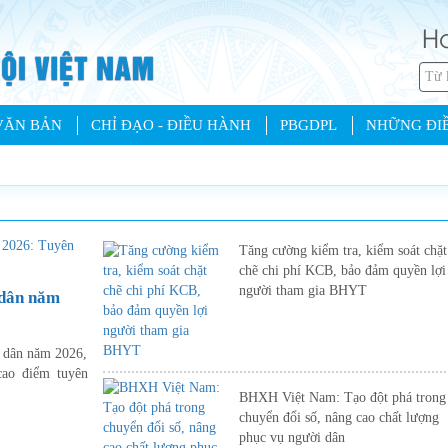
Ho
VĂN BẢN
CHỈ ĐẠO - ĐIỀU HÀNH
PBGDPL
NHỮNG ĐIỀ
Tăng cường kiểm tra, kiểm soát chặt
chẽ chi phí KCB, bảo đảm quyền lợi
người tham gia BHYT
 dân năm
 dân năm 2026,
ao điểm tuyên
BHXH Việt Nam: Tạo đột phá trong
chuyển đổi số, nâng cao chất lượng
phục vụ người dân