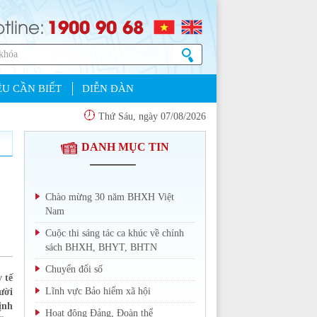
1900 90 68
tline:
U CẦN BIẾT
DIỄN ĐÀN
Thứ Sáu, ngày 07/08/2026
DANH MỤC TIN
Chào mừng 30 năm BHXH Việt
Nam
Cuộc thi sáng tác ca khúc về chính
sách BHXH, BHYT, BHTN
Chuyển đổi số
 tế
Lĩnh vực Bảo hiểm xã hội
ười
ịnh
Hoạt động Đảng, Đoàn thể