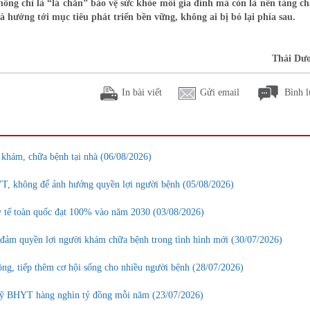
hông chỉ là “lá chắn” bảo vệ sức khỏe mỗi gia đình mà còn là nền tảng c
và hướng tới mục tiêu phát triển bền vững, không ai bị bỏ lại phía sau.
Thái Dư
In bài viết
Gửi email
Bình l
khám, chữa bệnh tại nhà (06/08/2026)
T, không để ảnh hưởng quyền lợi người bệnh (05/08/2026)
y tế toàn quốc đạt 100% vào năm 2030 (03/08/2026)
 đảm quyền lợi người khám chữa bệnh trong tình hình mới (30/07/2026)
ng, tiếp thêm cơ hội sống cho nhiều người bệnh (28/07/2026)
 quỹ BHYT hàng nghìn tỷ đồng mỗi năm (23/07/2026)