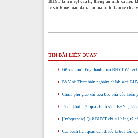
BHYT là trụ cột của hệ thống an sinh xã hội, k
lo sức khỏe toàn dân, lan tỏa tinh thần sẻ chia 
TIN BÀI LIÊN QUAN
Đề xuất mở rộng thanh toán BHYT đối với 
Bộ Y tế: Thực hiện nghiêm chính sách BHY
Chính phủ giao chỉ tiêu bao phủ bảo hiểm 
Triển khai hiệu quả chính sách BHYT, bảo
[Infographic] Quỹ BHYT chi trả hàng tỷ đồ
Các bệnh liên quan đến thuốc lá tiêu tốn