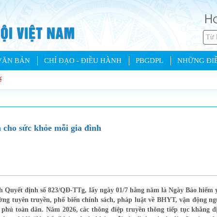
Ho
VĂN BẢN
CHỈ ĐẠO - ĐIỀU HÀNH
PBGDPL
NHỮNG ĐIỀ
ế
n cho sức khỏe mỗi gia đình
 Quyết định số 823/QĐ-TTg, lấy ngày 01/7 hằng năm là Ngày Bảo hiểm y
ng tuyên truyền, phổ biến chính sách, pháp luật về BHYT, vận động ng
o phủ toàn dân. Năm 2026, các thông điệp truyền thông tiếp tục khẳng đ