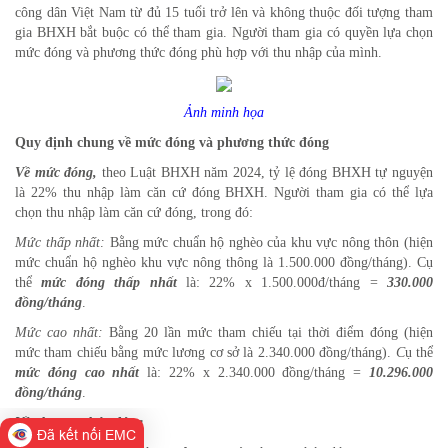
công dân Việt Nam từ đủ 15 tuổi trở lên và không thuộc đối tượng tham
gia BHXH bắt buộc có thể tham gia. Người tham gia có quyền lựa chọn
mức đóng và phương thức đóng phù hợp với thu nhập của mình.
Ảnh minh họa
Quy định chung về mức đóng và phương thức đóng
Về mức đóng,
theo Luật BHXH năm 2024, tỷ lệ đóng BHXH tự nguyện
là 22% thu nhập làm căn cứ đóng BHXH. Người tham gia có thể lựa
chọn thu nhập làm căn cứ đóng, trong đó:
Mức thấp nhất:
Bằng mức chuẩn hộ nghèo của khu vực nông thôn (hiện
mức chuẩn hộ nghèo khu vực nông thông là 1.500.000 đồng/tháng).
Cụ
thể
mức đóng thấp nhất
là: 22% x 1.500.000đ/tháng =
330.000
đồng/tháng
.
Mức cao nhất:
Bằng 20 lần mức tham chiếu tại thời điểm đóng (hiện
mức tham chiếu bằng mức lương cơ sở là 2.340.000 đồng/tháng).
C
ụ thể
mức đóng cao nhất
là: 22% x 2.340.000 đồng/tháng =
10.296.000
đồng/tháng
.
Về phương thức đóng
Đã kết nối EMC