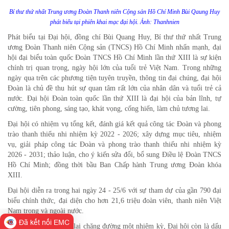
Bí thư thứ nhất Trung ương Đoàn Thanh niên Cộng sản Hồ Chí Minh Bùi Qaung Huy
phát biểu tại phiên khai mạc đại hội. Ảnh: Thanhnien
Phát biểu tại Đại hội, đồng chí Bùi Quang Huy, Bí thư thứ nhất Trung
ương Đoàn Thanh niên Cộng sản (TNCS) Hồ Chí Minh nhấn mạnh, đại
hội đại biểu toàn quốc Đoàn TNCS Hồ Chí Minh lần thứ XIII là sự kiện
chính trị quan trọng, ngày hội lớn của tuổi trẻ Việt Nam. Trong những
ngày qua trên các phương tiện tuyên truyền, thông tin đại chúng, đại hội
Đoàn là chủ đề thu hút sự quan tâm rất lớn của nhân dân và tuổi trẻ cả
nước. Đại hội Đoàn toàn quốc lần thứ XIII là đại hội của bản lĩnh, tự
cường, tiên phong, sáng tạo, khát vọng, cống hiến, làm chủ tương lai.
Đại hội có nhiệm vụ tổng kết, đánh giá kết quả công tác Đoàn và phong
trào thanh thiếu nhi nhiệm kỳ 2022 - 2026; xây dựng mục tiêu, nhiệm
vụ, giải pháp công tác Đoàn và phong trào thanh thiếu nhi nhiệm kỳ
2026 - 2031; thảo luận, cho ý kiến sửa đổi, bổ sung Điều lệ Đoàn TNCS
Hồ Chí Minh; đồng thời bầu Ban Chấp hành Trung ương Đoàn khóa
XIII.
Đại hội diễn ra trong hai ngày 24 - 25/6 với sự tham dự của gần 790 đại
biểu chính thức, đại diện cho hơn 21,6 triệu đoàn viên, thanh niên Việt
Nam trong và ngoài nước.
Đã kết nối EMC
Không chỉ là dịp nhìn lại chặng đường một nhiệm kỳ, Đại hội còn là dấu