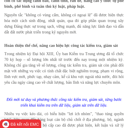
còn có tác dụng cảnh báo, cảnh tỉnh, răn đe, nâng cao ý thức tự phê
bình, phê bình và tuân thủ kỷ luật, pháp luật.
Nguyên tắc “không có vùng cấm, không có ngoại lệ” đã được hiện thực
hóa một cách sinh động, nhất quán, qua đó góp phần quan trọng xây
dựng Đảng thực sự trong sạch, vững mạnh, đủ năng lực lãnh đạo và dẫn
dắt đất nước phát triển trong kỷ nguyên mới.
Hoàn thiện thể chế, nâng cao hiệu lực công tác kiểm tra, giám sát
Trong nhiệm kỳ Đại hội XIII, Ủy ban Kiểm tra Trung ương đã tổ chức
70 kỳ họp – số lượng lớn nhất từ trước đến nay trong một nhiệm kỳ.
Không chỉ gia tăng về số lượng, công tác kiểm tra, giám sát còn phải đối
mặt với những vụ việc có tính chất đặc biệt nghiêm trọng, phạm vi rộng,
lĩnh vực mới, phức tạp, nhạy cảm, kể cả khu vực ngoài nhà nước, đòi hỏi
yêu cầu ngày càng cao về chất lượng, bản lĩnh và năng lực chuyên môn.
Đổi mới tư duy và phương thức công tác kiểm tra, giám sát, từng bước
triển khai kiểm tra trên dữ liệu, giám sát trên dữ liệu.
Nhiều vụ việc kéo dài, có biểu hiện “lợi ích nhóm”, “thao túng quyền
lực”, liên quan đến hàng loạt cán bộ chủ chốt ở địa phương, bộ, ngành
Đã kết nối EMC
Trung ương và cả cán bộ cấp cao đã được phát hiện, kết luận và xử lý