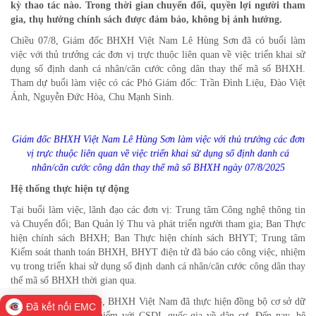
kỳ thao tác nào. Trong thời gian chuyển đổi, quyền lợi người tham
gia, thụ hưởng chính sách được đảm bảo, không bị ảnh hưởng.
Chiều 07/8, Giám đốc BHXH Việt Nam Lê Hùng Sơn đã có buổi làm
việc với thủ trưởng các đơn vị trực thuộc liên quan về việc triển khai sử
dụng số định danh cá nhân/căn cước công dân thay thế mã số BHXH.
Tham dự buổi làm việc có các Phó Giám đốc: Trần Đình Liệu, Đào Việt
Ánh, Nguyễn Đức Hòa, Chu Mạnh Sinh.
Giám đốc BHXH Việt Nam Lê Hùng Sơn làm việc với thủ trưởng các đơn
vị trực thuộc liên quan về việc triển khai sử dụng số định danh cá
nhân/căn cước công dân thay thế mã số BHXH ngày 07/8/2025
Hệ thống thực hiện tự động
Tại buổi làm việc, lãnh đạo các đơn vị: Trung tâm Công nghệ thông tin
và Chuyển đổi; Ban Quản lý Thu và phát triển người tham gia; Ban Thực
hiện chính sách BHXH; Ban Thực hiện chính sách BHYT; Trung tâm
Kiểm soát thanh toán BHXH, BHYT điện tử đã báo cáo công việc, nhiệm
vụ trong triển khai sử dụng số định danh cá nhân/căn cước công dân thay
thế mã số BHXH thời gian qua.
Theo đó, từ năm 2023, BHXH Việt Nam đã thực hiện đồng bộ cơ sở dữ
Đã kết nối EMC
liệu (CSDL) về bảo hiểm với CSDL quốc gia về dân cư. Đến nay, hệ