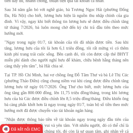
tiền đầy đủ, nhanh chóng, thuận tiện qua tài khoản cá nhân.
Sau 34 năm gắn bó với nghề giáo, bà Trương Ngọc Hải (phường Đống
Đa, Hà Nội) cho biết, lương hưu hiện là nguồn thu nhập chính của gia
đình. Vì vậy, ngay khi biết thông tin lương hưu sẽ được điều chỉnh tăng
từ tháng 7/2026, bà luôn mong chờ đến kỳ chi trả đầu tiên theo mức
hưởng mới.
"Ngay trong ngày 01/7, tài khoản của tôi đã nhận được tiền. Sau khi
tăng, lương hưu của tôi là hơn 6,1 triệu đồng, tôi rất mừng vì có thêm
kinh phí trang trải cuộc sống. Bên cạnh đó, tôi còn được cấp thẻ BHYT
miễn phí dành cho người nghỉ hưu để khám, chữa bệnh hằng tháng nên
càng thấy yên tâm", bà Hải chia sẻ.
Tại TP. Hồ Chí Minh, hai vợ chồng ông Đỗ Tâm Thư và bà Lê Thị Cúc
(phường Thảo Điền) cũng chung niềm vui khi cùng được điều chỉnh tăng
lương hưu từ ngày 01/7/2026. Ông Thư cho biết, mức lương hưu của
ông tăng gần 800.000 đồng, lên 11,75 triệu đồng/tháng, trong khi lương
hưu của bà Cúc được điều chỉnh lên 8,5 triệu đồng/tháng. Điều khiến ông
bà càng phấn khởi hơn là ngay trong ngày 01/7, toàn bộ số tiền theo mức
hưởng mới đã được chuyển vào tài khoản ngân hàng.
"Nhận được thông báo tiền về tài khoản ngay trong ngày đầu tiên của
tháng, vợ chồng tôi rất vui và yên tâm. Với nhiều người, đó có thể chỉ là
Đã kết nối EMC
một con số, nhưng với chúng tôi, đó còn là sự quan tâm, ghi nhận về cả