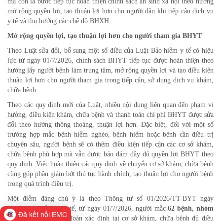
mà còn là bước tiếp tục hoàn thiện chính sách an sinh xã hội theo hướng
mở rộng quyền lợi, tạo thuận lợi hơn cho người dân khi tiếp cận dịch vụ
y tế và thụ hưởng các chế độ BHXH.
Mở rộng quyền lợi, tạo thuận lợi hơn cho người tham gia BHYT
Theo Luật sửa đổi, bổ sung một số điều của Luật Bảo hiểm y tế có hiệu
lực từ ngày 01/7/2026, chính sách BHYT tiếp tục được hoàn thiện theo
hướng lấy người bệnh làm trung tâm, mở rộng quyền lợi và tạo điều kiện
thuận lợi hơn cho người tham gia trong tiếp cận, sử dụng dịch vụ khám,
chữa bệnh.
Theo các quy định mới của Luật, nhiều nội dung liên quan đến phạm vi
hưởng, điều kiện khám, chữa bệnh và thanh toán chi phí BHYT được sửa
đổi theo hướng thông thoáng, thuận lợi hơn. Đặc biệt, đối với một số
trường hợp mắc bệnh hiểm nghèo, bệnh hiếm hoặc bệnh cần điều trị
chuyên sâu, người bệnh sẽ có thêm điều kiện tiếp cận các cơ sở khám,
chữa bệnh phù hợp mà vẫn được bảo đảm đầy đủ quyền lợi BHYT theo
quy định. Việc hoàn thiện các quy định về chuyển cơ sở khám, chữa bệnh
cũng góp phần giảm bớt thủ tục hành chính, tạo thuận lợi cho người bệnh
trong quá trình điều trị.
Một điểm đáng chú ý là theo Thông tư số 01/2026/TT-BYT ngày
09/01/2026 của Bộ Y tế, từ ngày 01/7/2026, người mắc
62 bệnh, nhóm
Đã kết nối EMC
bệnh
khi được chẩn đoán xác định tại cơ sở khám, chữa bệnh đủ điều